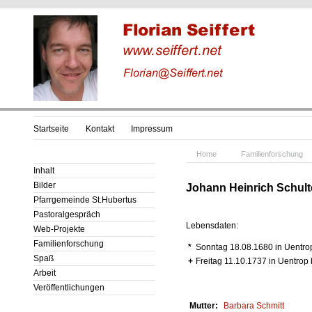
Startseite
Kontakt
Impressum
Home
Familienforschung
Inhalt
Bilder
Johann Heinrich Schult
Pfarrgemeinde St.Hubertus
Pastoralgespräch
Lebensdaten:
Web-Projekte
Familienforschung
*
Sonntag 18.08.1680 in Uentro
Spaß
+
Freitag 11.10.1737 in Uentrop
Arbeit
Veröffentlichungen
Mutter:
Barbara
Schmitt